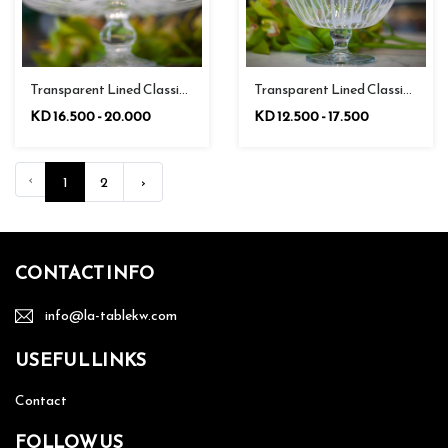
Transparent Lined Classic Halfmoon With Stand / كلاسيك وعاء نصف القمر مع قاعدة مبطن شفاف
Transparent Lined Classic Curved Bowl / كلاسيك وعاء منحني مبطن شفاف
KD 16.500 - 20.000
KD 12.500 - 17.500
‹
1
2
›
CONTACT INFO
info@la-tablekw.com
USEFUL LINKS
Contact
FOLLOW US